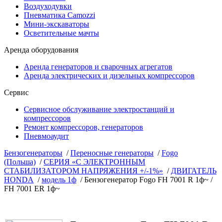
Воздуходувки
Пневматика Camozzi
Мини-экскаваторы
Осветительные мачты
Аренда оборудования
Аренда генераторов и сварочных агрегатов
Аренда электрических и дизельных компрессоров
Сервис
Сервисное обслуживание электростанций и
компрессоров
Ремонт компрессоров, генераторов
Пневмоаудит
Бензогенераторы
/
Переносные генераторы
/
Fogo
(Польша)
/
CЕРИЯ «С ЭЛЕКТРОННЫМ
СТАБИЛИЗАТОРОМ НАПРЯЖЕНИЯ +/-1%»
/
ДВИГАТЕЛЬ
HONDA
/
модель 1ф
/ Бензогенератор Fogo FH 7001 R 1ф~ /
FH 7001 ER 1ф~