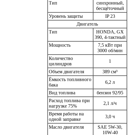
Тип
синхронный,
бесщёточный
Уровень защиты
IP 23
Двигатель
Тип
HONDA, GX
390, 4-тактный
Мощность
7,5 кВт при
3000 об/мин
Количество
1
цилиндров
Объем двигателя
389 см³
Ёмкость топливного
6,2 л
бака
Вид топлива
бензин 92/95
Расход топлива при
2,1 л/ч
нагрузке 75%
Время работы на
3,0 ч
одной заправке
Масло двигателя
SAE 5W-30,
10W-40