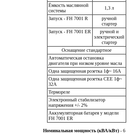
Ёмкость маслянной
1,3 л
системы
Запуск - FH 7001 R
ручной
стартер
Запуск - FH 7001 ER
ручной и
электрический
стартер
Оснащение стандартное
Автоматическая остановка
двигателя при низком уровне масла
Одна защищенная розетка 1ф~ 16A
Одна защищенная розетка СEE 1ф~
32A
Термореле
Электронный стабилизатор
напряжения +/- 2%
Аккумуляторная батарея у модели
FH 7001 ER
Номинальная мощность (кВА/кВт)
- 6