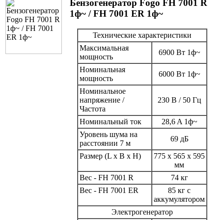
Бензогенератор Fogo FH 7001 R
1ф~ / FH 7001 ER 1ф~
Технические характеристики
Максимальная
6900 Вт 1ф~
мощность
Номинальная
6000 Вт 1ф~
мощность
Номинальное
напряжение /
230 В / 50 Гц
Частота
Номинальный ток
28,6 A 1ф~
Уровень шума на
69 дБ
расстоянии 7 м
Размер (L x B x H)
775 x 565 x 595
мм
Вес - FH 7001 R
74 кг
Вес - FH 7001 ER
85 кг с
аккумулятором
Электрогенератор