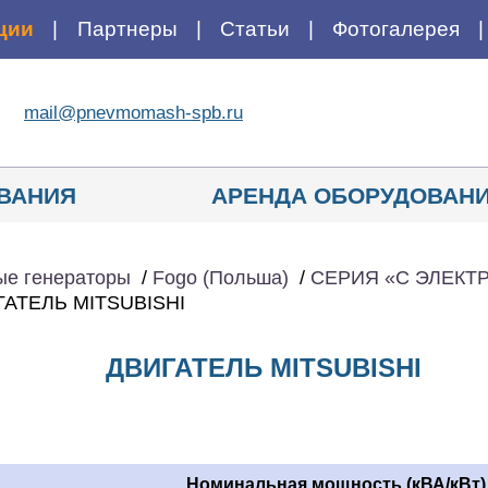
ции
Партнеры
Статьи
Фотогалерея
mail@pnevmomash-spb.ru
ВАНИЯ
АРЕНДА ОБОРУДОВАН
ые генераторы
/
Fogo (Польша)
/
CЕРИЯ «С ЭЛЕК
ГАТЕЛЬ MITSUBISHI
ДВИГАТЕЛЬ MITSUBISHI
Номинальная мощность (кВА/кВт)