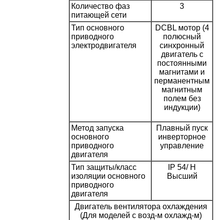
Количество фаз
3
питающей сети
Тип основного
DCBL мотор (4
приводного
полюсный
электродвигателя
синхронный
двигатель с
постоянными
магнитами и
перманентным
магнитным
полем без
индукции)
Метод запуска
Плавный пуск
основного
инверторное
приводного
управление
двигателя
Тип защиты/класс
IP 54/ H
изоляции основного
Высший
приводного
двигателя
Двигатель вентилятора охлаждения
(Для моделей с возд-м охлажд-м)