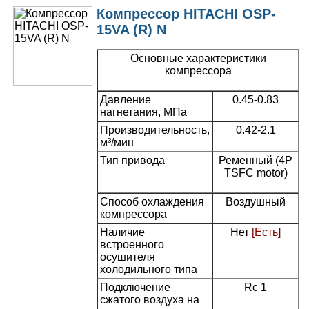
Компрессор HITACHI OSP-
15VA (R) N
Основные характеристики
компрессора
Давление
0.45-0.83
нагнетания, МПа
Производительность,
0.42-2.1
м³/мин
Тип привода
Ременный (4P
TSFC motor)
Способ охлаждения
Воздушный
компрессора
Наличие
Нет
[Есть]
встроенного
осушителя
холодильного типа
Подключение
Rc 1
сжатого воздуха на