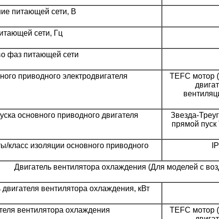
ие питающей сети, В
итающей сети, Гц
во фаз питающей сети
ного приводного электродвигателя
TEFC мотор 
двига
вентиляц
уска основного приводного двигателя
Звезда-Треуг
прямой пуск 
ы/класс изоляции основного приводного
I
Двигатель вентилятора охлаждения (Для моделей с воз
двигателя вентилятора охлаждения, кВт
теля вентилятора охлаждения
TEFC мотор 
двига