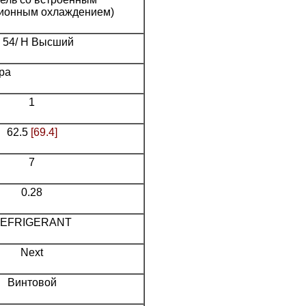
ионным охлаждением)
P 54/ H Высший
ра
1
62.5
[69.4]
7
0.28
EFRIGERANT
Next
Винтовой