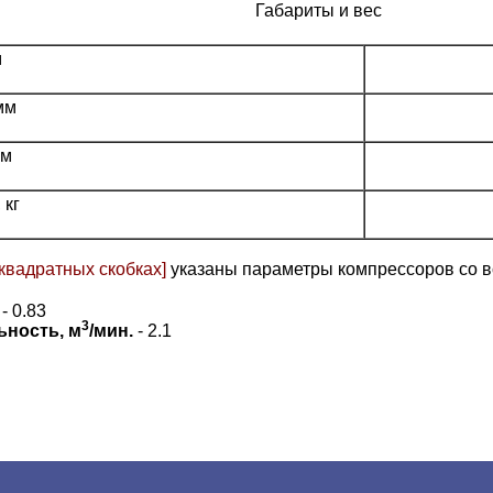
Габариты и вес
м
мм
мм
 кг
[квадратных скобках]
указаны параметры компрессоров со в
- 0.83
3
ьность, м
/мин.
- 2.1