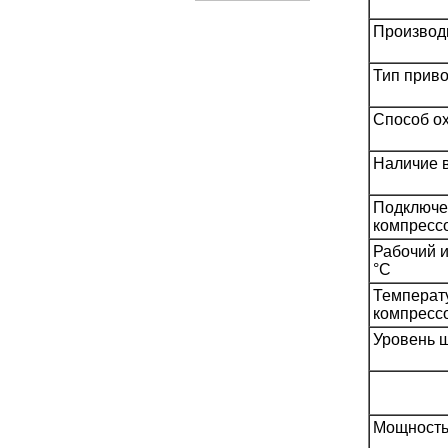
Производи
Тип прив
Способ о
Наличие в
Подключен
компресс
Рабочий и
°С
Температу
компрессо
Уровень 
Мощность 