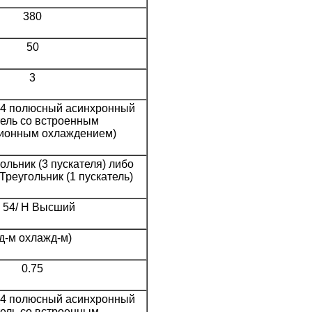
380
50
3
(4 полюсный асинхронный
тель со встроенным
ионным охлаждением)
ольник (3 пускателя) либо
Треугольник (1 пускатель)
P 54/ H Высший
д-м охлажд-м)
0.75
(4 полюсный асинхронный
тель со встроенным