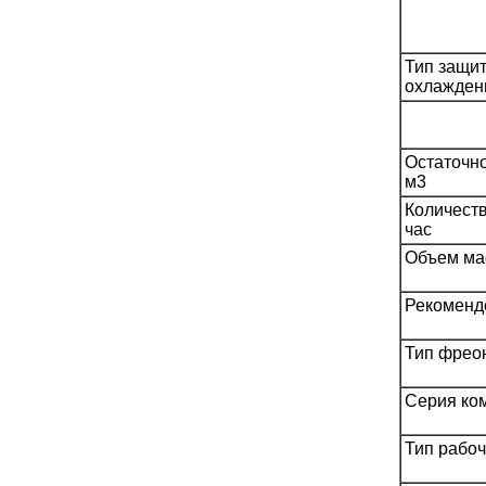
Тип защит
охлажден
Остаточно
м3
Количест
час
Объем ма
Рекоменд
Тип фрео
Серия ко
Тип рабоч