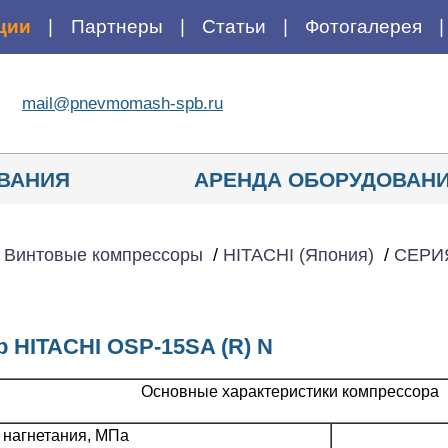
ции
Партнеры
Статьи
Фотогалерея
mail@pnevmomash-spb.ru
ВАНИЯ
АРЕНДА ОБОРУДОВАН
/
Винтовые компрессоры
/
HITACHI (Япония)
/
СЕРИЯ
 HITACHI OSP-15SA (R) N
Основные характеристики компрессора
 нагнетания, МПа