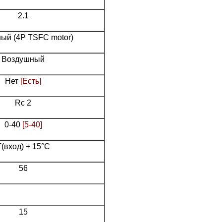
2.1
ый (4P TSFC motor)
Воздушный
Нет
[Есть]
Rc 2
0-40
[5-40]
T(вход) + 15°С
56
15