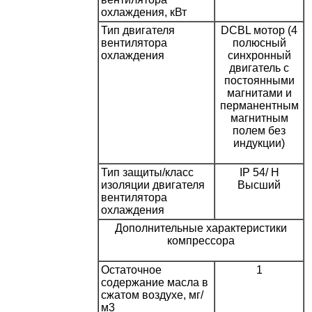
охлаждения, кВт
Тип двигателя
DCBL мотор (4
вентилятора
полюсный
охлаждения
синхронный
двигатель с
постоянными
магнитами и
перманентным
магнитным
полем без
индукции)
Тип защиты/класс
IP 54/ H
изоляции двигателя
Высший
вентилятора
охлаждения
Дополнительные характеристики
компрессора
Остаточное
1
содержание масла в
сжатом воздухе, мг/
м3