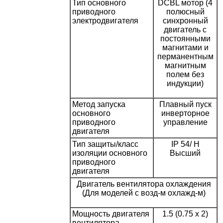
Тип основного
DCBL мотор (4
приводного
полюсный
электродвигателя
синхронный
двигатель с
постоянными
магнитами и
перманентным
магнитным
полем без
индукции)
Метод запуска
Плавный пуск
основного
инверторное
приводного
управление
двигателя
Тип защиты/класс
IP 54/ H
изоляции основного
Высший
приводного
двигателя
Двигатель вентилятора охлаждения
(Для моделей с возд-м охлажд-м)
Мощность двигателя
1.5 (0.75 х 2)
вентилятора