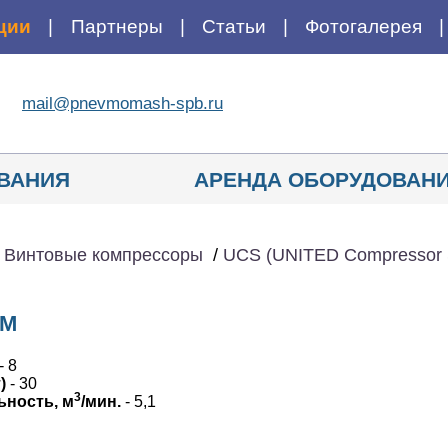
ции
Партнеры
Статьи
Фотогалерея
mail@pnevmomash-spb.ru
ВАНИЯ
АРЕНДА ОБОРУДОВАН
/
Винтовые компрессоры
/
UCS (UNITED Compressor 
PM
- 8
)
- 30
3
ьность, м
/мин.
- 5,1